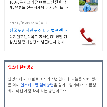
100%무사고 가장 빠르고 안전한 삭
제, 유튜브 전문삭제팀 이지딜리트 입
니다.
https://k-dfs.com
광고
한국포렌식연구소 디지털포렌식
복구 및 증거감정
디지털포렌식복구 공식인증! 경찰,검
찰,법원 증거감정서 발급(민사,형사 증
거제출)
인스타 탈퇴방법
안녕하세요. IT블로그 사과소년 입니다. 오늘은 SNS 정리
를 위해
인스타그램 탈퇴방법
을 알려드릴거에요.
비활성
화가 아닌 계정 삭제
하는 방법이구요.