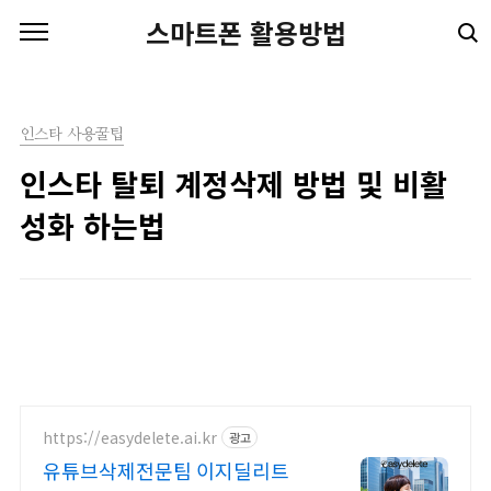
본문 바로가기
스마트폰 활용방법
인스타 사용꿀팁
인스타 탈퇴 계정삭제 방법 및 비활
성화 하는법
https://easydelete.ai.kr
광고
유튜브삭제전문팀 이지딜리트