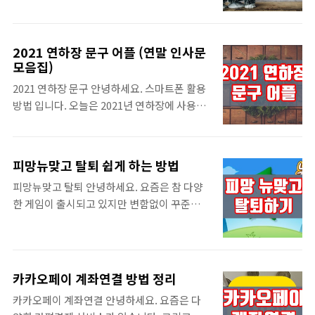
다시 만들면 appleboyit.com 카카오톡 채..
미지와 인사말을 바로 사용할 수 있도록 도와
보이지 않지만 그렇게 되면 대화 내용까지 지
주는 방법을 알려드리도록 하겠습니다. 신년
워지게 됩니다. 그리고 따로 카톡 채팅방 숨기
을 맞아 2021년 새해 인사말 문구가 필요했던
기 기능이 존재하지는 않지만 조금이나마 노출
2021 연하장 문구 어플 (연말 인사문
분들은 하단을 통해 해결하시길 바라며, 문구
하지 않는 방법은 있습니다. 이이 내용을 참고
모음집)
가 적혀 있는 이미지가 필요했던 분들도 사용
하시길 바랍니다. ▼ 카톡 차단후 메시지 어떻
2021 연하장 문구 안녕하세요. 스마트폰 활용
하실 수 있습니다. 내용을 참고해주세요. 2021
게 되는지 정리 카톡 차단후 메세지 어떻게 되
방법 입니다. 오늘은 2021년 연하장에 사용하
년 새해 인사말 새해를 맞아 주변 사람들에게
는지 정리 카톡 차단후 메세지 안녕하세요. 사
면 좋은 문구가 많이 저장되어 있는 어플을 알
인사를 하고 싶지만 마땅한 문구가 떠오르지
과소..
려드리도록 하겠습니다. 연말 인사문이 필요
않을 수 있습니다. 그리고 중요한 사람들에게
했던 분들은 이 앱을 통해 많은 도움을 받을 수
인사를 할 때는 조금 더 격식 있는 문구가 필요
피망뉴맞고 탈퇴 쉽게 하는 방법
있을 것 같은데요. 단순히 인사 문구 뿐만 아니
할 수도 있는데요. 다양한 문구가 준비되어 있
피망뉴맞고 탈퇴 안녕하세요. 요즘은 참 다양
라 모임 초대장 문구도 많이 있어서 송년회나
기 때문에 직접 고민 할 필요 없이 여기에 적힌
한 게임이 출시되고 있지만 변함없이 꾸준한
망년회 같은 모임이 잦은 연말연시에 유용합니
2021년 새해 인사말을 그대로 보내셔도 좋고,
사랑을 받는 게임들이 있습니다. 바로 맞고나
다. 하단을 참고해서 사용해보시길 바랍니다.
아니면 참고해서 직접 작성해도 ..
고스톱 같은 간단한 게임들인데요. 요즘은 PC
2021 연하장 문구 연말에 연하장을 보내야 하
보다는 핸드폰 모바일 게임을 즐기는 분들이
는데 마땅한 문구가 떠오르지 않았다면 이 곳
많아지면서 기존에 PC로 즐겼던 게임을 탈퇴
에서 알려드리는 어플을 이용해보시면 좋습니
카카오페이 계좌연결 방법 정리
하고 싶을 수 있습니다. 오늘은 가장 많은 사람
다. 그리고 문구 뿐만 아니라 인사말 이미지가
카카오페이 계좌연결 안녕하세요. 요즘은 다
들이 이용했던 피망뉴맞고 탈퇴 방법을 알려드
필요했던 분들도 사용하실 수 있도록 이미지