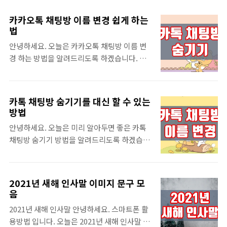
나고 있습니다. 대표적으로 왓챠, 넷플릭스, 티
시길 바랍니다. 핸드폰으로 네이버 카페 탈퇴
빙, 디지니 등이 있는데요. 서비스마다 볼 수 있
하는 법 가끔 무작위로 가입되어 있는 카페 목
카카오톡 채팅방 이름 변경 쉽게 하는
는 영화나 드라마가 다르다보니 동시에 여러
록을 보고 있다 보면 정리하고 싶은 욕구가 생
법
서비스를 이용하고 싶으신 분들이 계실 수 있
기고는 하는데요. PC에서는 버튼이 보였던 것
안녕하세요. 오늘은 카카오톡 채팅방 이름 변
습니다. 하지만 이러한 서비스를 모두 이용하
같은데 모바일에서는 아무리 찾아도 보이지 않
경 하는 방법을 알려드리도록 하겠습니다. 카
다보면 금액이 부담될 수 밖에 없는데요. OTT
아 당황했던 경험이 있습니다. 그리고 경우에
카오톡은 내 핸드폰 주소록에 있는 이름으로
서비스 파티원을 구하게 된다면 1개의 서비스
따라 다른..
친구가 등록 됩니다. 그리고 카톡에서 따로 등
이용료도 4개의 서비스를 이용할 수 있게 됩니
록 할 경우 처음에 설정한 이름으로 대화방 이
다. 꼭 4개를 이용 할 필요 없이 한 개만 이용하
카톡 채팅방 숨기기를 대신 할 수 있는
름이 결정 되는데요. 이렇게 한 번 정해진 카카
더라도 비용이 절약되는 장점이 있으니 이 내
방법
오톡 채팅방 이름을 변경하는 방법이 있습니
용을 참고하여 이용해보시길 바랍니다. 넷플
안녕하세요. 오늘은 미리 알아두면 좋은 카톡
다. 상대방에게 애칭이 생겼거나, 남에게 노출
릭스 계정 공유하기 OTT 서비스는 보통 금액
채팅방 숨기기 방법을 알려드리도록 하겠습니
하고 싶지 않은 대화방이 있을 때 이 방법을 이
대별로 이용할 수 있는 등급이 달라지는데요..
다. 요즘은 카카오톡을 이용하지 않는 사람을
용해서 바꿔보시길 바랍니다. ▼ 카카오톡 전
찾아보기 힘들 정도로 국민 메신저가 되었습니
화번호 변경 방법 카카오톡 전화번호 변경 방
다. 그리고 개인용도를 넘어 업무용으로 사용
법 카카오톡 전화번호 변경 안녕하세요. IT 블
2021년 새해 인사말 이미지 문구 모
하면서 타인에게 노출하고 싶지 않은 채팅방이
로그 사과소년 입니다. 우리나라에서 가장 많
음
있을 수 있는데요. 카카오톡은 채팅방 목록에
이 사용하는 메신저 앱은 카카오톡 입니다. 그
2021년 새해 인사말 안녕하세요. 스마트폰 활
서 내가 지금 까지 대화했던 모든 대화 내용을
리고 휴대폰을 바꾸거나 그랬을때 카톡 계정을
용방법 입니다. 오늘은 2021년 새해 인사말 이
확인할 수 있고, 채팅방을 지우게 되면 더 이상