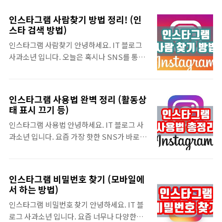
법을 알려드리도록 하겠습니다. 누군가 내 인
인스타그램 사진 및 영상을 추출하는 사이트가
스타를 훔쳐보고 있는지 궁금하셨던 분들은 이
있어서 간편하게 이용 할 수 있습니다. 만약 핸
인스타그램 사람찾기 방법 정리! (인
인스타그램 방문자 추적 방법을 이용하여 한
스타 검색 방법)
드폰에서 인스타 영상 저장을 하고 싶은 분들
번 확인해보시는 것도 좋을 것 같습니다. 인스
이 계시다면 이 것도 방법이 있으니, 이전에 작
인스타그램 사람찾기 안녕하세요. IT 블로그
타그램 방문자 확인요즘 많은 분들이 이용하는
성한 내용이 있으니 확인해주시면 좋습니다.
사과소년 입니다. 오늘은 혹시나 SNS를 통해
게 바로 인스타그램 입니다. 그리고 SNS다보
필..
누군가를 찾고 싶으셨던 분들을 위해 인스타그
니 자연스레 내 계정에 방문하는 사람들이 누
램 사람찾기 방법을 알려드리도록 하겠습니
구인지 궁금해질 수 있는데요. 이전에 인스타
다. 모든 방법을 정리해두었고, 이 외에는 어떻
차단 확인 및 언팔 확인 방법을 알려드렸었는
인스타그램 사용법 완벽 정리 (활동상
게 더 찾을 수 있는 방법이 없으니 아래에 있는
데, 오늘은 그 것과 조금 다른 인스타그램 방문
태 표시 끄기 등)
인스타그램 사람 검색 방법 4개중 원하는 방법
자 확인 방법을 알려드리고 있습니다. 아쉽게
인스타그램 사용법 안녕하세요. IT 블로그 사
을 이용해보세요.^^ 인스타그램 사람 찾기인
도 완벽하게 조회 해볼 수 는 없지만 간단하게
과소년 입니다. 요즘 가장 핫한 SNS가 바로 인
스타그램을 시작한지 얼마 되지 않았다면 가장
라도 알고 싶으셨던 분들은 이용해보시길 바랍
스타라고 합니다. 혹여나 마케팅을 염두해두
먼저 해야 하는게 친구추가 입니다. 혼자 하는
니다. ▼..
고 있다면 필수적으로 하시는게 좋은데요. 인
SNS는 의미가 없으니까요. 이 때 내 친구들을
스타 하는법 총정리를 하고 있으니 아래에서
찾고 싶으셨던 분들은 아래에 나와 있는 방법
인스타그램 비밀번호 찾기 (모바일에
필요한 내용을 확인해주세요. 이 것만 알아도
중 원하는 걸 이용해주시면 되는데요. 혹시 연
서 하는 방법)
사용하는데 무리가 없습니다. ^^ 인스타 하는
락이 안되는 사람을 찾고 싶다면 조금 응용해
인스타그램 비밀번호 찾기 안녕하세요. IT 블
법요즘 학생들이라면 인스타 하는법은 누구나
서 찾아보시면 됩니다. 인스타그램 사람 찾기
로그 사과소년 입니다. 요즘 너무나 다양한
알고 있겠지만, 기존의 싸이월드 혹은 페이스